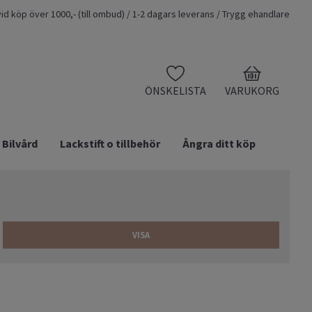
t vid köp över 1000,- (till ombud) / 1-2 dagars leverans / Trygg ehandlare
0
ÖNSKELISTA
VARUKORG
Bilvård
Lackstift o tillbehör
Ångra ditt köp
VISA