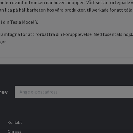
anelen ovanför frunken när huven är öppen. Vårt set är förtejpade
an lita på hållbarheten hos våra produkter, tillverkade för att tål
i din Tesla Model Y.
 framtagna för att förbättra din körupplevelse. Med tusentals nöj
gar.
rev
Kontakt
Om oss