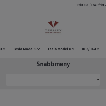
Frakt 69:- / Fraktfrit
 3
Tesla Model S
Tesla Model X
ID.3/ID.4
Snabbmeny