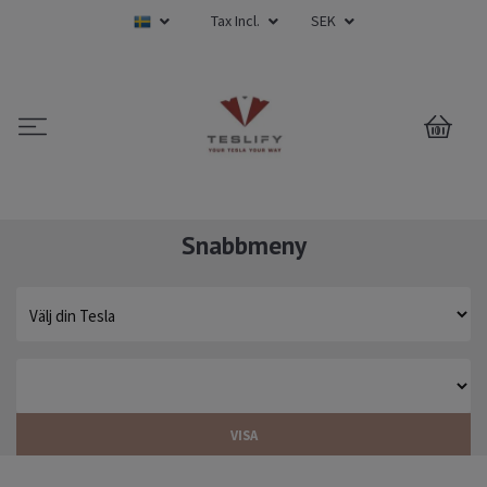
Tax Incl.
SEK
0
Snabbmeny
VISA