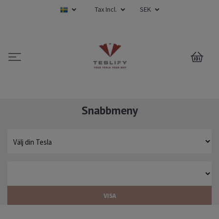
Tax Incl.
SEK
0
Snabbmeny
VISA